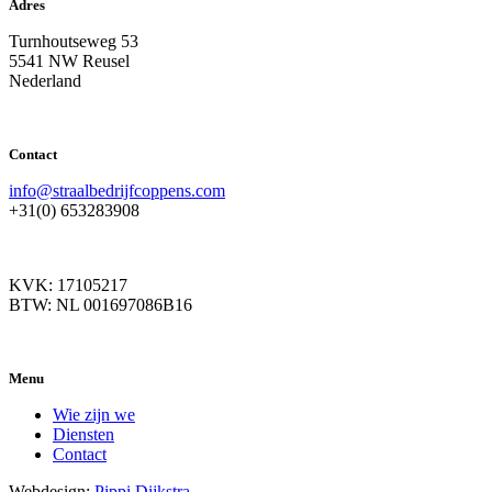
Adres
Turnhoutseweg 53
5541 NW Reusel
Nederland
Contact
info@straalbedrijfcoppens.com
+31(0) 653283908
KVK: 17105217
BTW: NL 001697086B16
Menu
Wie zijn we
Diensten
Contact
Webdesign:
Pippi Dijkstra