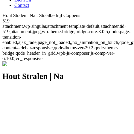
Contact
Hout Stralen | Na - Straalbedrijf Coppens
519
attachment,wp-singular,attachment-template-default,attachmentid-
519,attachment-jpeg,wp-theme-bridge,bridge-core-3.0.5,qode-page-
transition-
enabled,ajax_fade,page_not_loaded,,no_animation_on_touch,qode_g
content-sidebar-responsive,qode-theme-ver-29.2,qode-theme-
bridge,qode_header_in_grid,wpb-js-composer js-comp-ver-
6.10.0,vc_responsive
Hout Stralen | Na